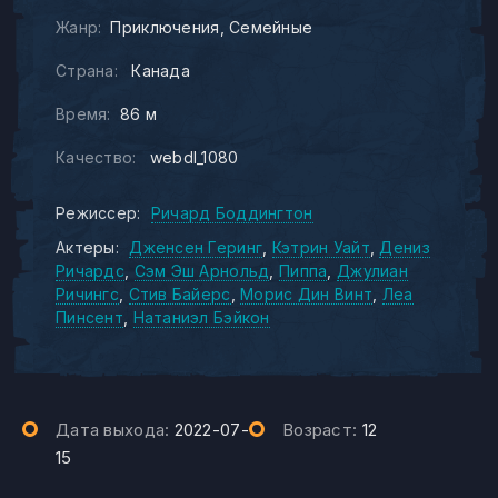
Жанр:
Приключения
Семейные
Страна:
Канада
Время:
86 м
Качество:
webdl_1080
Режиссер:
Ричард Боддингтон
Актеры:
Дженсен Геринг
Кэтрин Уайт
Дениз
Ричардс
Сэм Эш Арнольд
Пиппа
Джулиан
Ричингс
Стив Байерс
Морис Дин Винт
Леа
Пинсент
Натаниэл Бэйкон
Дата выхода:
2022-07-
Возраст:
12
15