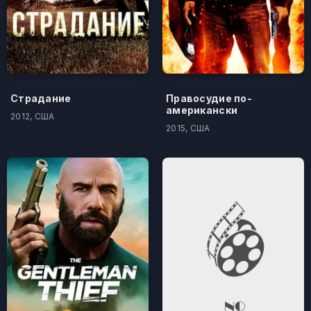
Страдание
Правосудие по-
американски
2012, США
2015, США