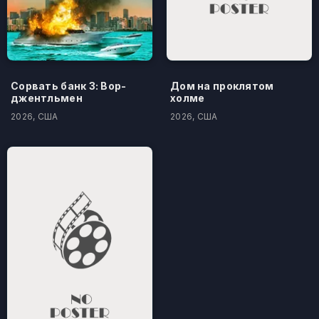
Сорвать банк 3: Вор-
Дом на проклятом
джентльмен
холме
2026, США
2026, США