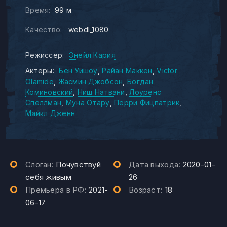
Время:
99 м
Качество:
webdl_1080
Режиссер:
Энейл Кария
Актеры:
Бен Уишоу
Райан Маккен
Victor
Olamide
Жасмин Джобсон
Богдан
Коминовский
Ниш Натвани
Лоуренс
Спеллман
Муна Отару
Перри Фицпатрик
Майкл Дженн
Слоган:
Почувствуй
Дата выхода:
2020-01-
себя живым
26
Премьера в РФ:
2021-
Возраст:
18
06-17