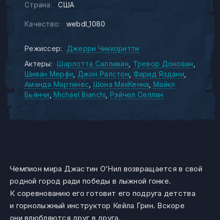
Страна:
США
Качество:
webdl_1080
Режиссер:
Джерри Чиккоритти
Актеры:
Шарлотта Салливан
Тревор Донован
Шиван Мерфи
Джон Ралстон
Фарид Яздани
Аманда Мартинес
Шона МакКенна
Майкл
Бьянчи
Michael Bianchi
Рэйчел Селлан
Чемпион мира Джастин О’Нил возвращается в свой
родной город ради победы в лыжной гонке.
К соревнованию его готовит его подруга детства
и горнолыжный инструктор Кейла Грин. Вскоре
они влюбляются друг в друга.