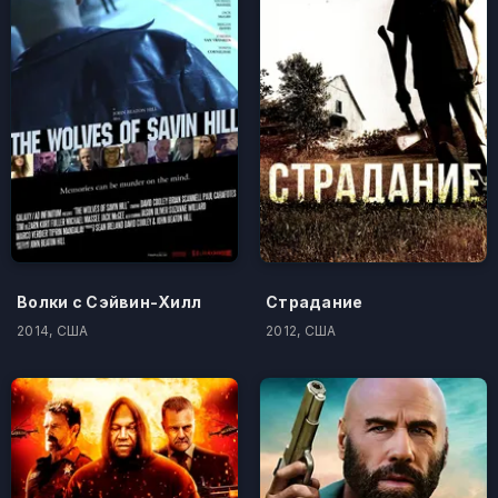
Волки с Сэйвин-Хилл
Страдание
2014, США
2012, США