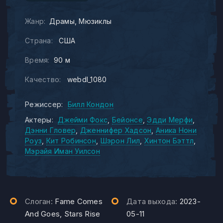
Жанр:
Драмы
Мюзиклы
Страна:
США
Время:
90 м
Качество:
webdl_1080
Режиссер:
Билл Кондон
Актеры:
Джейми Фокс
Бейонсе
Эдди Мерфи
Дэнни Гловер
Дженнифер Хадсон
Аника Нони
Роуз
Кит Робинсон
Шэрон Лил
Хинтон Бэттл
Мэрайя Иман Уилсон
Слоган:
Fame Comes
Дата выхода:
2023-
And Goes, Stars Rise
05-11