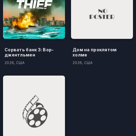
Сорвать банк 3: Вор-
Дом на проклятом
джентльмен
холме
2026, США
2026, США