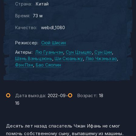
Страна:
Китай
Время:
73 м
Качество:
webdl_1080
Режиссер:
Сюй Шисин
Актеры:
Лю Гуаньчэн
Сун Цзыцяо
Сун Цин
Шэнь Вэньцзюнь
Ши Сюаньжу
Ляо Чжэньхао
Фэн Пэн
Бао Сяопин
Дата выхода:
2022-09-
Возраст:
18
16
Десять лет назад спасатель Чжан Ифань не смог
помочь собственному сыну, выпавшему из машины.