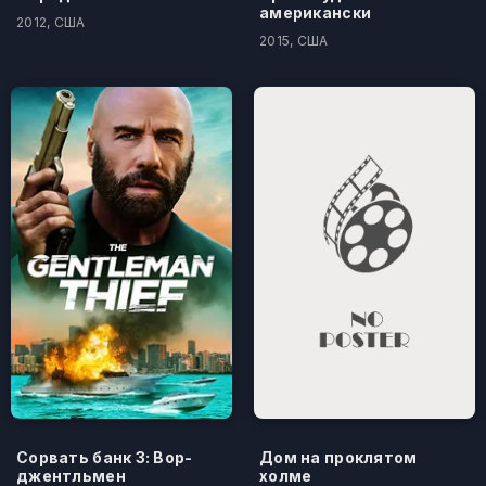
американски
2012, США
2015, США
Сорвать банк 3: Вор-
Дом на проклятом
джентльмен
холме