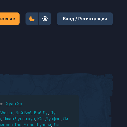
Вход / Регистрация
ожение
р:
Хуан Хэ
Wei Lu
Вэй Вэй
Вэй Лу
Лу
о
Чжан Чуньчжун
Юэ Дунфэн
Ли
мпсон Тан
Чжан Шуанли
Ли