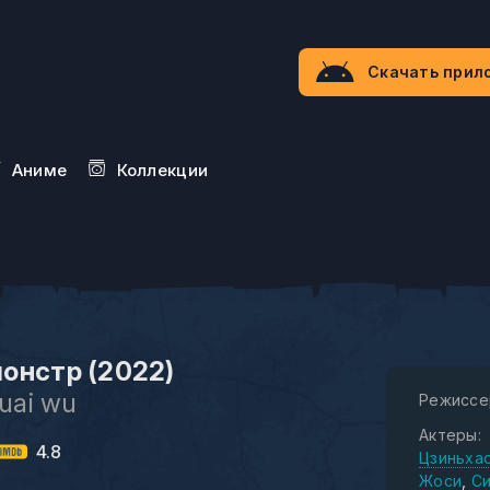
Скачать прил
Aниме
Коллекции
онстр (2022)
guai wu
Режиссе
Актеры:
4.8
Цзиньха
Жоси
Си