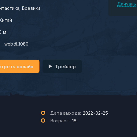
Дачуань
нтастика
Боевики
Китай
0 м
:
webdl_1080
треть онлайн
Трейлер
Дата выхода:
2022-02-25
Возраст:
18