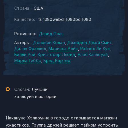
Страна:
США
Качество:
ts_1080webdl_1080bd_1080
Режиссер:
Дэвид Поаг
Актеры:
Донован Колан
Джейден Джей Смит
Дилан Фрэнкел
Марисса Рейс
Рэйчел Ли Кук
Билли Рой
Кристофер Ллойд
Алия Кэллоуэй
Марла Гиббс
Брэд Картер
Слоган:
Лучший
хэллоуин в истории
Накануне Хэллоуина в городе открывается магазин
ужастиков. Группа друзей решает тайком устроить