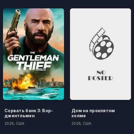
Сорвать банк 3: Вор-
Дом на проклятом
джентльмен
холме
2026, США
2026, США