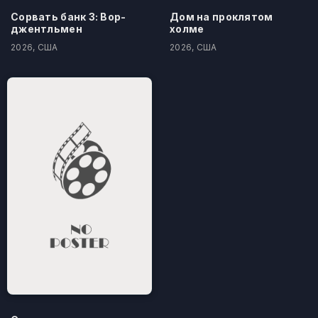
Сорвать банк 3: Вор-
Дом на проклятом
джентльмен
холме
2026, США
2026, США