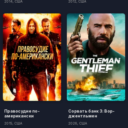
2014, США
2012, США
Правосудие по-
Сорвать банк 3: Вор-
американски
джентльмен
2015, США
2026, США