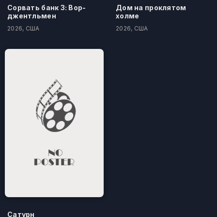
Сорвать банк 3: Вор-
Дом на проклятом
джентльмен
холме
2026, США
2026, США
Сатурн