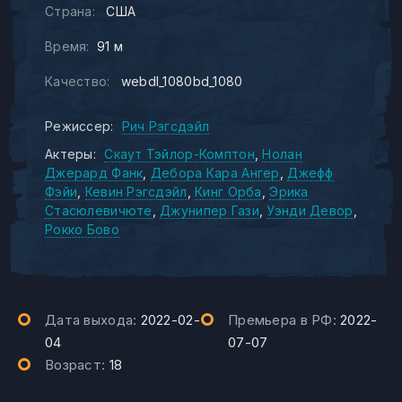
Страна:
США
Время:
91 м
Качество:
webdl_1080bd_1080
Режиссер:
Рич Рэгсдэйл
Актеры:
Скаут Тэйлор-Комптон
Нолан
Джерард Фанк
Дебора Кара Ангер
Джефф
Фэйи
Кевин Рэгсдэйл
Кинг Орба
Эрика
Стасюлевичюте
Джунипер Гази
Уэнди Девор
Рокко Бово
Дата выхода:
2022-02-
Премьера в РФ:
2022-
04
07-07
Возраст:
18