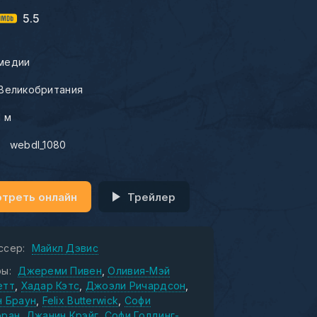
5.5
медии
Великобритания
1 м
:
webdl_1080
треть онлайн
Трейлер
ссер:
Майкл Дэвис
ы:
Джереми Пивен
Оливия-Мэй
етт
Хадар Кэтс
Джоэли Ричардсон
н Браун
Felix Butterwick
Софи
оран
Джанин Крэйг
Софи Голдинг-