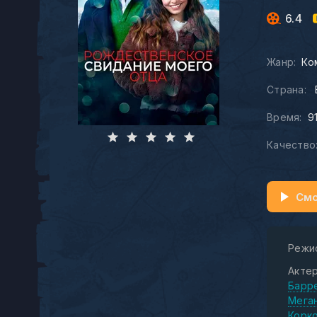
6.4
Жанр:
Ко
Страна:
Время:
9
Качество
Смо
Режи
Актер
Барр
Мега
Корк