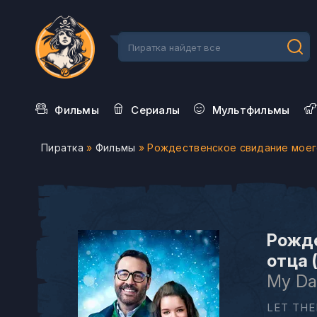
Фильмы
Сериалы
Мультфильмы
Пиратка
»
Фильмы
» Рождественское свидание моег
Рожде
отца 
My Da
LET THE