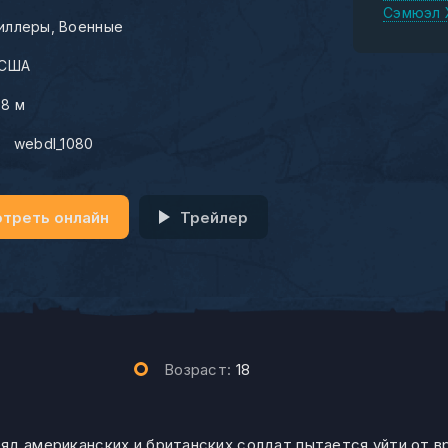
Сэмюэл 
иллеры
Военные
США
08 м
:
webdl_1080
треть онлайн
Трейлер
Возраст:
18
яд американских и британских солдат пытается уйти от вр