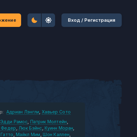
Вход / Регистрация
ожение
р:
Адриан Лэнгли
Хавьер Сото
Эдди Рамос
Патрик Молтейн
 Федер
Люк Бэйнс
Куинн Моран
 Гатто
Майкл Мим
Шон Каллен