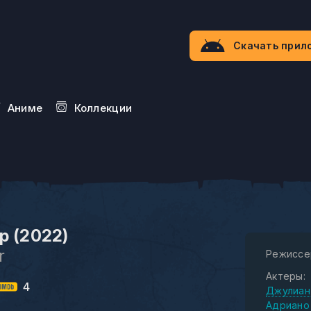
Скачать прил
Aниме
Коллекции
р (2022)
r
Режиссе
Актеры:
4
Джулиан
Адриано