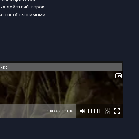
ых действий, герои
ся с необъяснимыми
okko