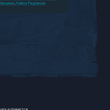
Ханцман
Кайла Радомски
ага и прячется