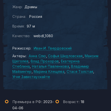
Жанр:
Драмы
Страна:
Россия
Время:
97 м
Качество:
webdl_1080
Режиссер:
Иван И. Твердовский
Актеры:
Анна Слю
Софья Шидловская
Максим
Щеголев
Влад Прохоров
Екатерина
Стеблина
Наталья Павленкова
Владимир
Майзингер
Марина Клещёва
Стася Толстая
Угне Завистаускайте
Премьера в РФ:
2023-
Возраст:
18
04-06