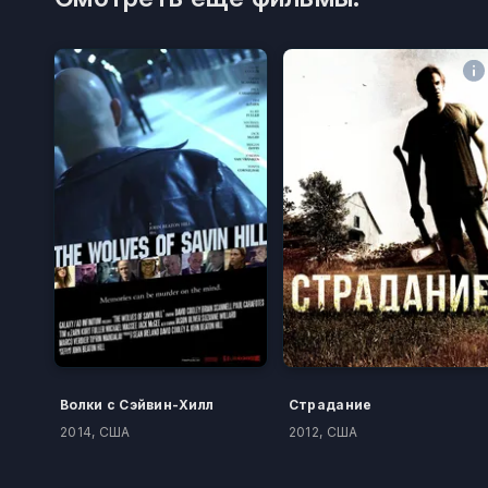
Волки с Сэйвин-Хилл
Страдание
2014, США
2012, США