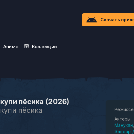
Скачать прил
Aниме
Коллекции
 купи пёсика (2026)
 купи пёсика
Режиссе
Актеры:
Манукян
Эльдар 