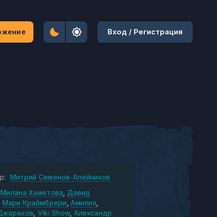
Вход / Регистрация
ожение
р:
Митрий Семенов-Алейников
Милана Хаметова
Давид
Мари Краймбрери
Амилия
Джарахов
Viki Show
Александр