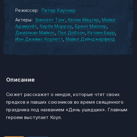
Режиссер:
Петер Хауснер
Актеры:
Винсент Тонг
Келли Мецгер
Майкл
Адамуэйт
Кирби Морроу
Брент Миллер
Джиллиан Майклс
Пол Добсон
Кэтлин Барр
Иэн Джеймс Корлетт
Майкл Дэйнджерфилд
Описание
Сюжет расскажет о ниндзя, которые чтят своих
предков и павших союзников во время священного
праздника под названием «День ушедших». Главным
героем выступает Коул.