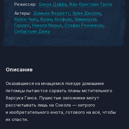
Режиссер:
Бенуа Даффи
Жан-Кристиан Тасси
Актеры:
Дамьен Ферретт
Эрве Джолли
Кейси Чейз
Франц Конфьак
Эммануэль
Гарижо
Николя Марье
Стефан Рончевски
Себастьян Дежу
Описание
Оказавшиеся на мчащемся поезде домашние
питомцы пытаются сорвать планы мстительного
барсука Ганса. Пушистые заложники могут
рассчитывать лишь на Сокола — хитрого
и изобретательного енота, готового на всё, чтобы
их спасти.