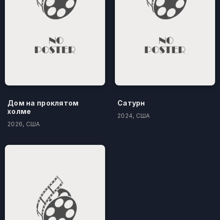
Дом на проклятом
Сатурн
холме
2024, США
2026, США