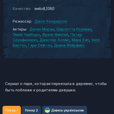
Качество:
webdl_1080
Режиссер:
Джон Хендерсон
Актеры:
Дилан Моран
Шарлотта Коулман
Эмма Чэмберс
Фрэнк Финлей
Питер
Серафинович
Джаспер Холмс
Марк Хип
Уилл
Бартон
Гари Сефтон
Диана Фэйрфакс
Сериал о паре, которая переехала в деревню, чтобы
быть поближе к родителям девушки.
Плеер 1
Плеер 2
Дивись українською