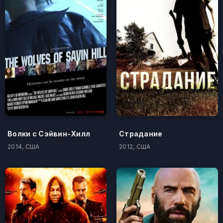
Волки с Сэйвин-Хилл
Страдание
2014, США
2012, США