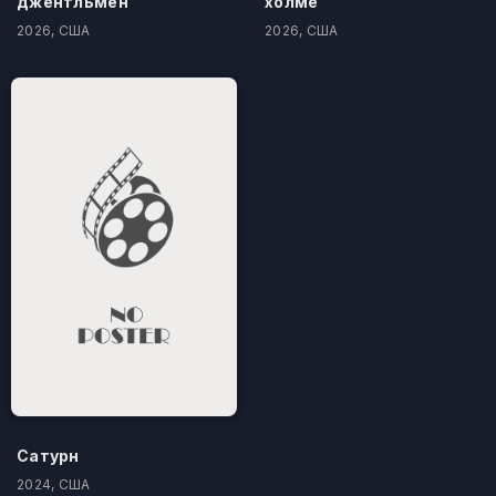
джентльмен
холме
2026, США
2026, США
Сатурн
2024, США