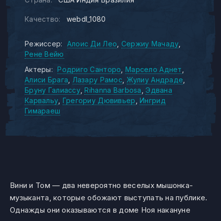
Качество:
webdl_1080
Режиссер:
Алоис Ди Лео
Сержиу Мачаду
Рене Вейю
Актеры:
Родриго Санторо
Марсело Аднет
Алиси Брага
Лазару Рамос
Жулиу Андраде
Бруну Галиассу
Rihanna Barbosa
Эдвана
Карвальу
Грегориу Дювивьер
Ингрид
Гимараеш
Вини и Том — два невероятно веселых мышонка-
музыканта, которые обожают выступать на публике.
Однажды они оказываются в доме Ноя накануне