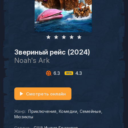
Звериный рейс (2024)
Noah's Ark
6.3
4.3
Смотреть онлайн
Жанр:
Приключения
Комедии
Семейные
Мюзиклы
Страна:
США Индия Бразилия