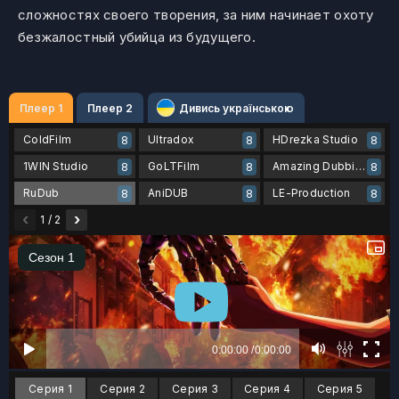
сложностях своего творения, за ним начинает охоту
безжалостный убийца из будущего.
Плеер 1
Плеер 2
Дивись українською
ColdFilm
Ultradox
HDrezka Studio
8
8
8
1WIN Studio
GoLTFilm
Amazing Dubbing
8
8
8
RuDub
AniDUB
LE-Production
8
8
8
‹
›
1 / 2
Серия 1
Серия 2
Серия 3
Серия 4
Серия 5