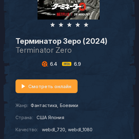
Терминатор Зеро (2024)
Terminator Zero
6.4
6.9
Смотреть онлайн
Жанр:
Фантастика
Боевики
Страна:
США Япония
Качество:
webdl_720
webdl_1080