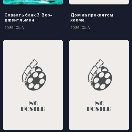
Сорвать банк 3: Вор-
Дом на проклятом
джентльмен
холме
2026, США
2026, США