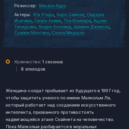
Режиссер:
Масаси Кудо
Актеры:
Юя Утида
Хиро Симоно
Сидзука
Исигами
Саори Хаями
Тоа Юкинари
Ацуми
Танэдзаки
Андре Холланд
Армани Джексон
Сумали Монтано
Соноя Мидзуно
Количество:
1 сезонов
|
8 эпизодов
Женщина-солдат прибывает из будущего в 1997 год,
чтобы защитить ученого по имени Малкольм Ли,
который работает над созданием искусственного
интеллекта, призванного противостоять
надвигающейся атаке Скайнета на человечество.
Пока Малкольм разбирается в моральных