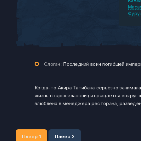
Кана
Маса
Фуру
Слоган:
Последний воин погибшей импер
Когда-то Акира Татибана серьёзно занимала
жизнь старшеклассницы вращается вокруг ш
влюблена в менеджера ресторана, разведён
Плеер 1
Плеер 2