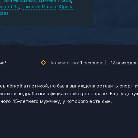
и
Эми Миядзима
Дзюнъя Икэда
хито Ябэ
Томоаки Маэно
Юрина
кава
ии!
Количество:
1 сезонов
|
12 эпизодов
сь лёгкой атлетикой, но была вынуждена оставить спорт и
колы и подработки официанткой в ресторане. Ещё у девуш
ного 45-летнего мужчину, у которого есть сын.