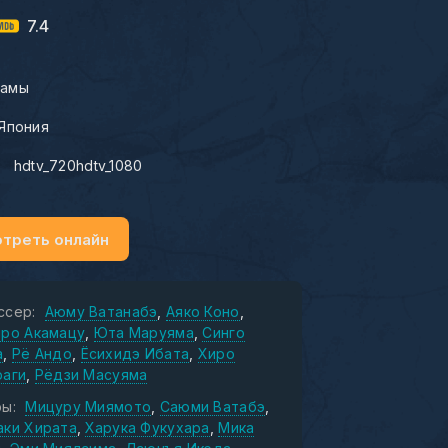
7.4
амы
Япония
:
hdtv_720hdtv_1080
треть онлайн
ссер:
Аюму Ватанабэ
Аяко Коно
иро Акамацу
Юта Маруяма
Синго
а
Рё Андо
Ёсихидэ Ибата
Хиро
раги
Рёдзи Масуяма
ы:
Мицуру Миямото
Саюми Ватабэ
аки Хирата
Харука Фукухара
Мика