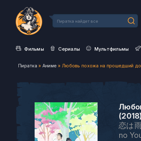
Фильмы
Сериалы
Мультфильмы
Пиратка
»
Аниме
» Любовь похожа на прошедший д
Любо
(2018
恋は雨上
no You