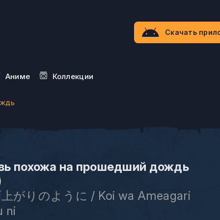
Скачать прил
Aниме
Коллекции
ождь
вь похожа на прошедший дождь
)
がりのように / Koi wa Ameagari
 ni