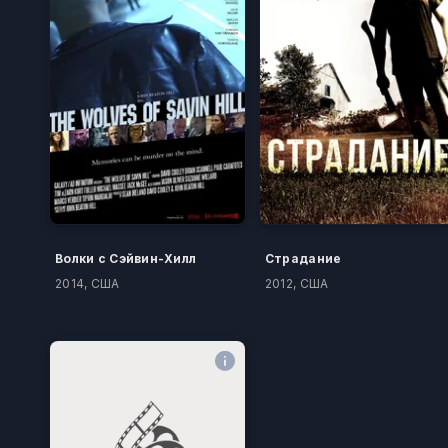
Волки с Сэйвин-Хилл
Страдание
2014, США
2012, США