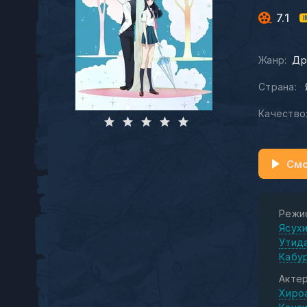
7.1
Жанр:
Др
Страна:
Качество
Смо
Режи
Ясух
Утид
Кабу
Актер
Хиро