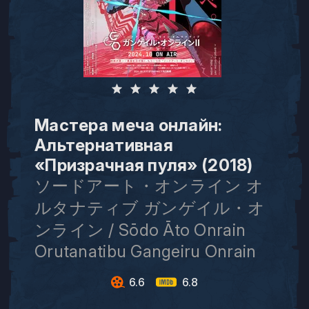
Мастера меча онлайн:
Альтернативная
«Призрачная пуля» (2018)
ソードアート・オンライン オ
ルタナティブ ガンゲイル・オ
ンライン / Sōdo Āto Onrain
Orutanatibu Gangeiru Onrain
6.6
6.8