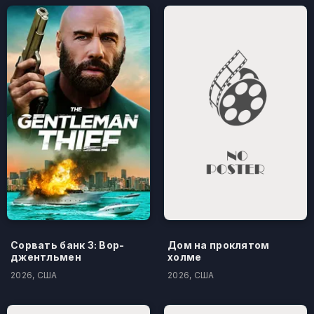
Сорвать банк 3: Вор-
Дом на проклятом
джентльмен
холме
2026, США
2026, США