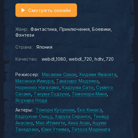
Смотреть онлайн
Жанр:
Фантастика
Приключения
Боевики
Фэнтези
Страна:
Япония
Качество:
webdl_1080
webdl_720
hdtv_720
Режиссер:
Масаюки Сакои
Хидэми Ямасита
Масаюки Иимура
Такахиро Мадзима
Норихико Нагахама
Кадзума Сато
Сумито
Сасаки
Такума Судзуки
Томонори Минэ
Ясухиро Нода
Актеры:
Томори Кусуноки
Ёко Хикаса
Кадзуюки Окицу
Харука Сираиси
Тинацу
Акасаки
Мао Итимити
Аяка Асаи
Ацуми
Танэдзаки
Юми Утияма
Титосэ Моринага