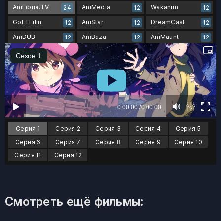
AniLibria.TV
AniMedia
Wakanim
24
12
12
GoLTFilm
AniStar
DreamCast
12
12
12
AniDUB
AniBaza
AniMaunt
12
12
12
Серия 1
Серия 2
Серия 3
Серия 4
Серия 5
Серия 6
Серия 7
Серия 8
Серия 9
Серия 10
Серия 11
Серия 12
Смотреть ещё фильмы: