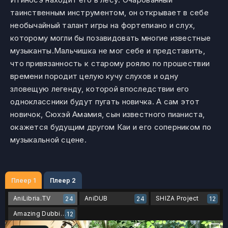
таинственным инструментом, он открывает в себе
необычайный талант игры на фортепиано и слух,
которому могли бы позавидовать многие известные
музыканты.Мальчишка не мог себе и представить,
что привязанность к старому роялю по прошествии
времени породит целую кучу слухов и одну
зловещую легенду, которой впоследствии его
одноклассники будут пугать новичка. А сам этот
новичок, Сюхэй Амамия, сын известного пианиста,
окажется будущим другом Каи и его соперником по
музыкальной сцене.
Плеер 1
Плеер 2
AniLibria.TV
AniDUB
SHIZA Project
24
24
12
Amazing Dubbing
12