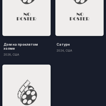
Дом на проклятом
Сатурн
холме
2024, США
2026, США