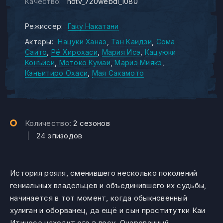
Качество:
hdtv_720webdl_1080
Режиссер:
Гаку Накатани
Актеры:
Нацуки Ханаэ
Тан Каидзи
Сома
Саито
Рё Хирохаси
Мария Исэ
Кацуюки
Конъиси
Мотоко Кумаи
Мариэ Миякэ
Кэнъитиро Охаси
Мая Сакамото
Количество:
2 сезонов
|
24 эпизодов
История рояля, сменившего несколько поколений
гениальных владельцев и объединившего их судьбы,
начинается в тот момент, когда обыкновенный
хулиган и оборванец, да ещё и сын проститутки Каи
Итиносэ находит его в лесу. Очарованный