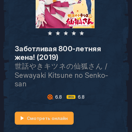
Заботливая 800-летняя
жена! (2019)
世話やきキツネの仙狐さん /
Sewayaki Kitsune no Senko-
san
6.8
6.8
Смотреть онлайн