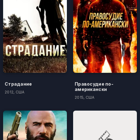
Страдание
Правосудие по-
американски
2012, США
2015, США