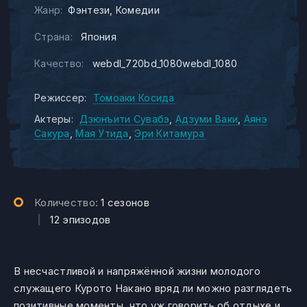
Жанр:
Фэнтези
Комедии
Страна:
Япония
Качество:
webdl_720bd_1080webdl_1080
Режиссер:
Томоаки Косида
Актеры:
Дзюнъити Сувабэ
Адзуми Ваки
Аянэ
Сакура
Мая Утида
Эри Китамура
Количество:
1 сезонов
|
12 эпизодов
В несчастливой и напряжённой жизни молодого
служащего Курото Накано вряд ли можно разглядеть
позитивные моменты, что уж говорить об отдыхе и