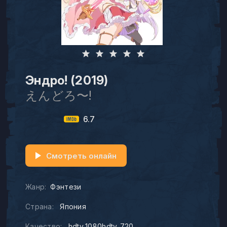
Эндро! (2019)
えんどろ〜!
6.7
Смотреть онлайн
Жанр:
Фэнтези
Страна:
Япония
Качество:
hdtv_1080hdtv_720