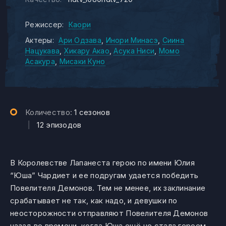
Режиссер:
Каори
Актеры:
Ари Одзава
Инори Минасэ
Сиина
Нацукава
Хикару Акао
Асука Ниси
Момо
Асакура
Мисаки Куно
Количество:
1 сезонов
|
12 эпизодов
В Королевстве Лапанеста герою по имени Юлия
“Юша” Чардиет и ее подругам удается победить
Повелителя Демонов. Тем не менее, их заклинание
срабатывает не так, как надо, и девушки по
неосторожности отправляют Повелителя Демонов
назад во времени, когда Юша ещё не стала героем.