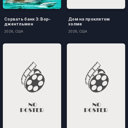
Сорвать банк 3: Вор-
Дом на проклятом
джентльмен
холме
2026, США
2026, США