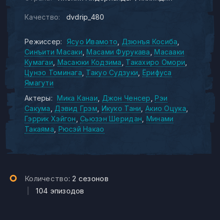
Качество:
dvdrip_480
Режиссер:
Ясуо Ивамото
Дзюнъя Косиба
Синъити Масаки
Масами Фурукава
Масааки
Кумагаи
Масаюки Кодзима
Такахиро Омори
Цунэо Томинага
Такуо Судзуки
Ёрифуса
Ямагути
Актеры:
Мика Канаи
Джон Ченсер
Рэи
Сакума
Дэвид Грэм
Икуко Тани
Акио Оцука
Гэррик Хэйгон
Сьюзэн Шеридан
Минами
Такаяма
Рюсэй Накао
Количество:
2 сезонов
|
104 эпизодов