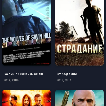
Волки с Сэйвин-Хилл
Страдание
2014, США
2012, США