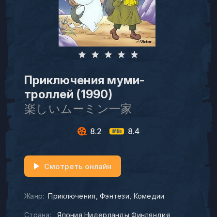
Приключения муми-
троллей (1990)
楽しいムーミン一家
8.2
8.4
Смотреть онлайн
Жанр:
Приключения
Фэнтези
Комедии
Страна:
Япония Нидерланды Финляндия