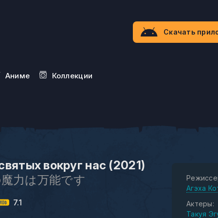
Скачать прил
Aниме
Коллекции
святых вокруг нас (2021)
の魔力は万能です
Режиссе
Агэха Ко
7.1
Актеры:
Такуя Эг