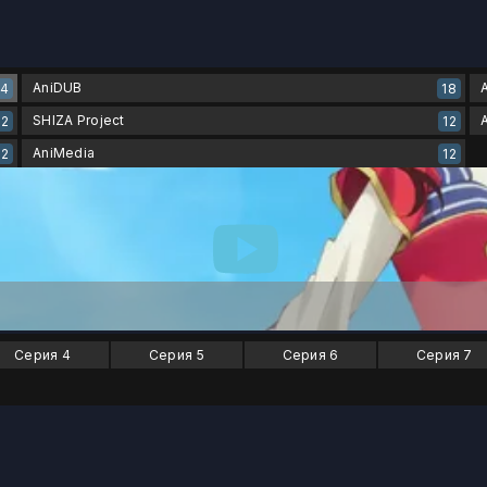
AniDUB
24
18
SHIZA Project
12
12
AniMedia
12
12
Серия 4
Серия 5
Серия 6
Серия 7