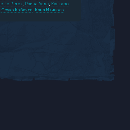
leste Perez
Рэина Уэда
Кэнтаро
Юсукэ Кобаяси
Кана Итиносэ