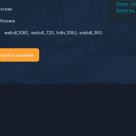
Леви
Ce
нтези
Кумагаи
Япония
:
webdl_1080
webdl_720
hdtv_1080
webdl_360
треть онлайн