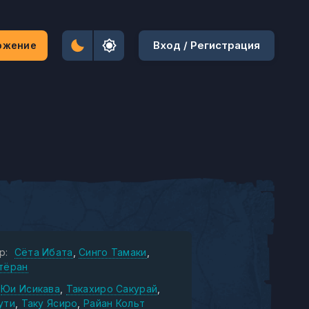
Вход / Регистрация
ожение
р:
Сёта Ибата
Синго Тамаки
тёран
Юи Исикава
Такахиро Сакурай
ути
Таку Ясиро
Райан Кольт