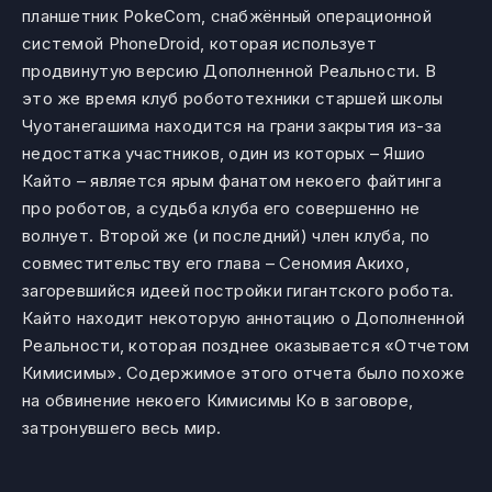
планшетник PokeCom, снабжённый операционной
системой PhoneDroid, которая использует
продвинутую версию Дополненной Реальности. В
это же время клуб робототехники старшей школы
Чуотанегашима находится на грани закрытия из-за
недостатка участников, один из которых – Яшио
Кайто – является ярым фанатом некоего файтинга
про роботов, а судьба клуба его совершенно не
волнует. Второй же (и последний) член клуба, по
совместительству его глава – Сеномия Акихо,
загоревшийся идеей постройки гигантского робота.
Кайто находит некоторую аннотацию о Дополненной
Реальности, которая позднее оказывается «Отчетом
Кимисимы». Содержимое этого отчета было похоже
на обвинение некоего Кимисимы Ко в заговоре,
затронувшего весь мир.