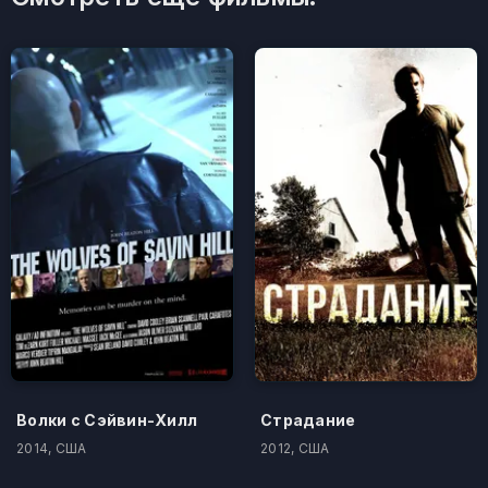
Волки с Сэйвин-Хилл
Страдание
2014, США
2012, США