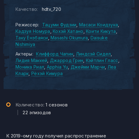
Качество:
hdtv_720
Режиссер:
Тацуми Фудзии
Масаси Коидзука
Кадзуя Номура
Кохэй Хатано
Коити Кикута
Таку Ёнэбаяси
Masashi Okumura
Daisuke
Nishimiya
Актеры:
Клиффорд Чапин
Линдсэй Сидел
Лидия Маккей
Джаррод Грин
Кэйтлин Гласс
Моника Риал
Apphia Yu
Джейми Марчи
Леа
Кларк
Рёхэй Кимура
Количество:
1 сезонов
|
22 эпизодов
К 2019-ому году получил распространение