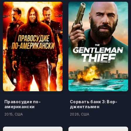
Правосудие по-
Сорвать банк 3: Вор-
американски
джентльмен
2015, США
2026, США