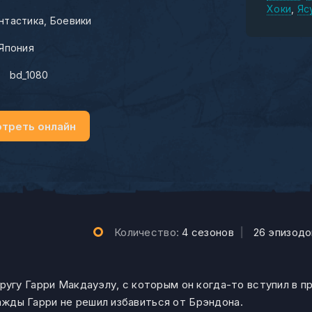
Хоки
Яс
нтастика
Боевики
Япония
:
bd_1080
треть онлайн
Количество:
4 сезонов
|
26 эпизодо
гу Гарри Макдауэлу, с которым он когда-то вступил в п
нажды Гарри не решил избавиться от Брэндона.