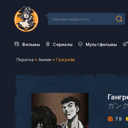
Фильмы
Сериалы
Мультфильмы
Пиратка
»
Аниме
» Гангрейв
Гангр
ガン
7.9