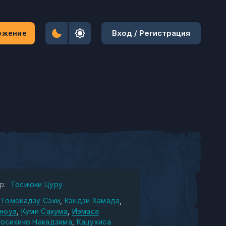
Вход / Регистрация
ожение
р:
Тосиюки Цуру
Томокадзу Сэки
Кэндзи Хамада
Иноуэ
Куми Сакума
Иэмаса
Тосихико Накадзима
Кацухиса