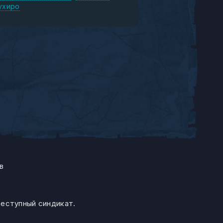
ухиро
в
реступный синдикат.