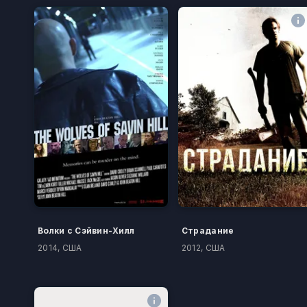
Волки с Сэйвин-Хилл
Страдание
2014, США
2012, США