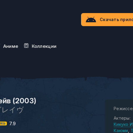
Скачать прил
Aниме
Коллекции
ейв (2003)
グレイヴ
Режиссе
Актеры:
7.9
Кикуко 
Каюми