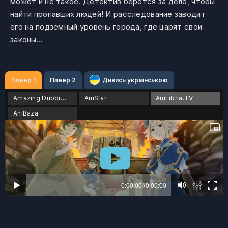
может и не такое. Детектив берётся за дело, чтобы
найти пропавших людей! И расследование заводит
его на подземный уровень города, где царят свои
законы...
Плеер 1
Плеер 2
Дивись українською
Amazing Dubbing
AniStar
AniLibria.TV
AniBaza