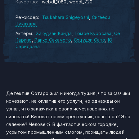
Качество:
webdl_1080
webdl_720
Режиссер:
Tsukahara Shigeyoshi
Сигэёси
Цукахара
Актеры:
Хакудзан Канда
Томоё Куросава
Сё
Карино
Раико Сакамото
Сэцудзи Сато
Ю
Сэридзава
Детектив Сотаро жил и иногда тужил, что заказчики
исчезают, не оплатив его услуги, но однажды он
узнал, что заказчики в своих исчезновениях не
виноваты! Виноват некий преступник, но кто он? Это
явление? Человек? В фантастическом городке,
укрытом промышленным смогом, похищать людей