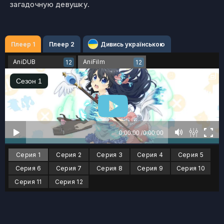
загадочную девушку.
Плеер 1
Плеер 2
Дивись українською
AniDUB
AniFilm
12
12
Серия 1
Серия 2
Серия 3
Серия 4
Серия 5
Серия 6
Серия 7
Серия 8
Серия 9
Серия 10
Серия 11
Серия 12