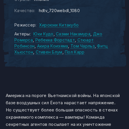
Качество:
hdtv_720webdl_1080
Режиссер:
Хироюки Китакубо
Актеры:
Юки Кудо
Саэми Накамура
Джо
Ромерса
Ребекка Форстадт
Стюарт
Робинсон
Акира Коиэяма
Том Чарльз
Фитц
Хьюстон
Стивен Блум
Пол Карр
Америка на пороге Вьетнамской войны. На японской
базе воздушных сил Ёкота нарастает напряжение.
Но существует более большая опасность в стенах
охраняемого комплекса — вампиры! Команда
секретных агентов посылает на их уничтожение