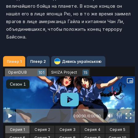
величайшего бойца на планете. В конце концов он
нашёл его в лице японца Рю, но в то же время заимел
врагов в лице американца Гайла и китаянки Чан Ли,
объединившихся, чтобы положить конец террору
Байсона.
Плеер 1
Плеер 2
Дивись українською
OpenDUB
SHIZA Project
101
15
Серия 1
Серия 2
Серия 3
Серия 4
Серия 5
Серия 6
Серия 7
Серия 8
Серия 9
Серия 10