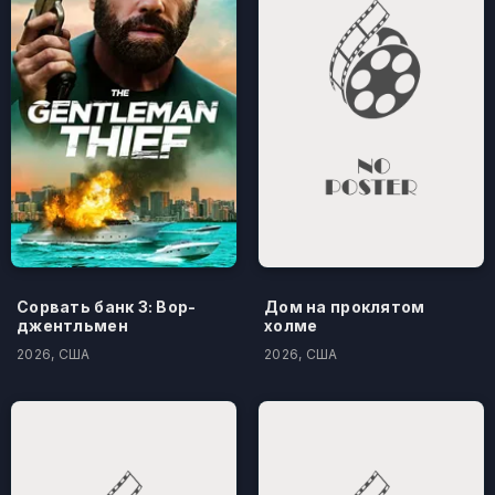
Сорвать банк 3: Вор-
Дом на проклятом
джентльмен
холме
2026, США
2026, США